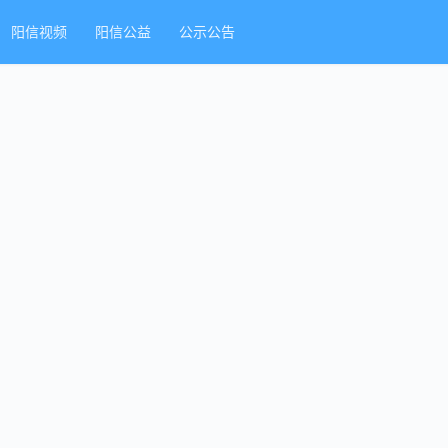
阳信视频
阳信公益
公示公告