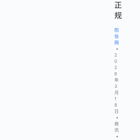
正
规
阳
信
网
•
2
0
2
6
年
3
月
1
8
日
•
商
讯
•