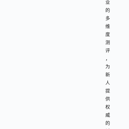
业
的
多
维
度
测
评
，
为
新
人
提
供
权
威
的