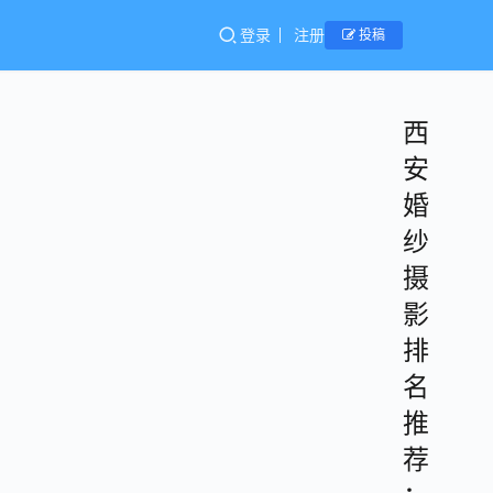
登录
注册
投稿
西
安
婚
纱
摄
影
排
名
推
荐