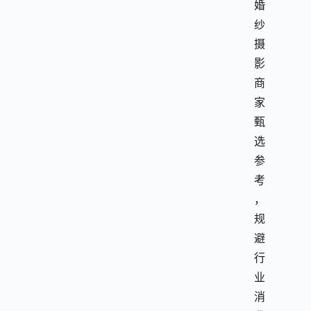
婚
纱
摄
影
商
家
甄
选
参
考
，
规
避
行
业
消