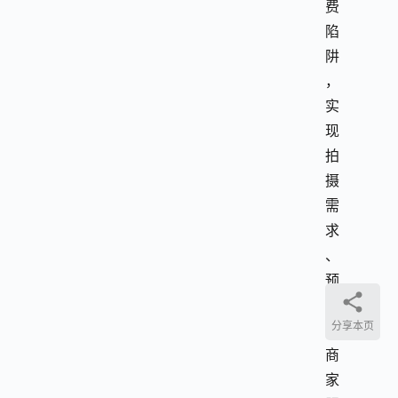
费
陷
阱
，
实
现
拍
摄
需
求
、
预
算
分享本页
与
商
家