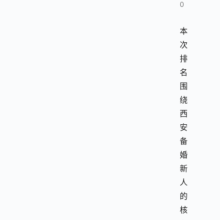
0
本
次
排
名
围
绕
西
安
备
婚
新
人
的
核