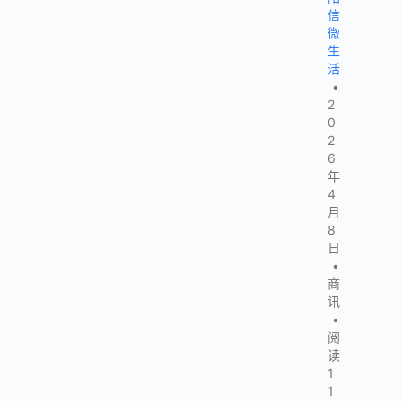
信
微
生
活
•
2
0
2
6
年
4
月
8
日
•
商
讯
•
阅
读
1
1