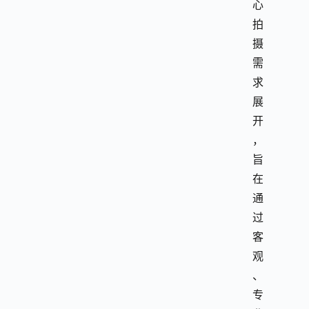
心
拍
摄
需
求
展
开
，
旨
在
通
过
客
观
、
专