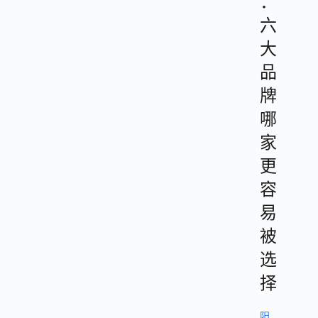
：
六
大
品
牌
哪
家
更
容
易
被
选
择
阳