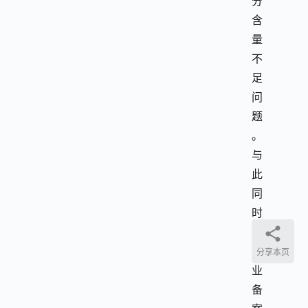
分
含
量
不
足
问
题
。
与
此
同
时
，
行
分享本页
业
备