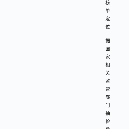
榜
单
定
位
据
国
家
相
关
监
管
部
门
抽
检