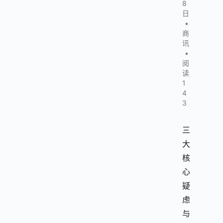
8
日
•
商
讯
•
阅
读
1
4
3
三
大
核
心
疑
虑
与