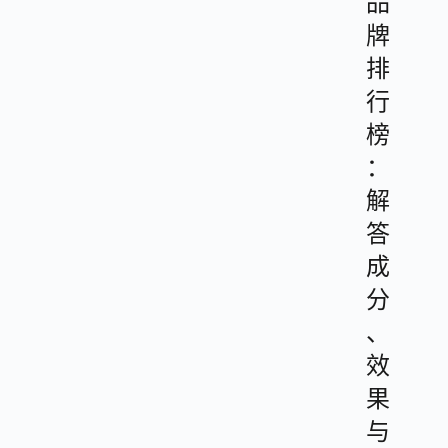
品
牌
排
行
榜
：
解
答
成
分
、
效
果
与