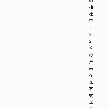
品
抽
检
中
，
3
2
%
的
产
品
存
在
有
效
成