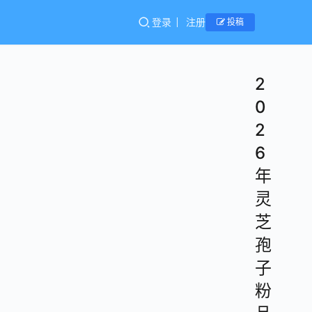
登录
注册
投稿
2
0
2
6
年
灵
芝
孢
子
粉