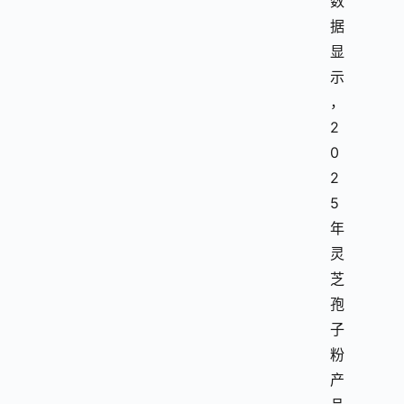
数
据
显
示
，
2
0
2
5
年
灵
芝
孢
子
粉
产