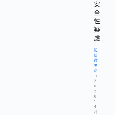
安
全
性
疑
虑
阳
信
微
生
活
•
2
0
2
6
年
4
月