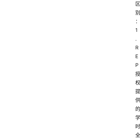
1
. 
R
E
P