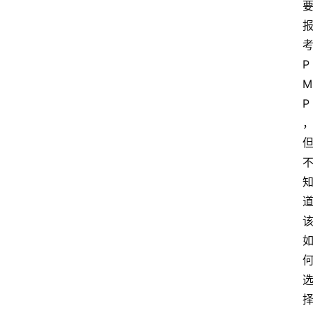
P
M
P