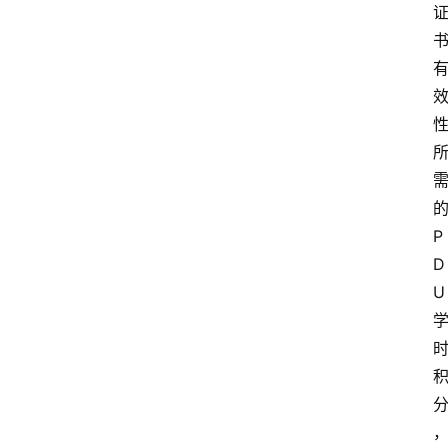
P
D
U