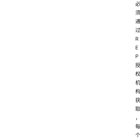
R
E
P