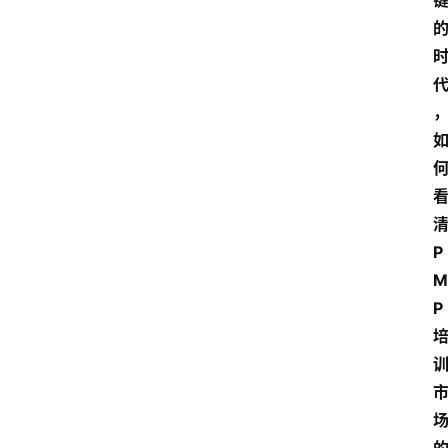
P
M
P