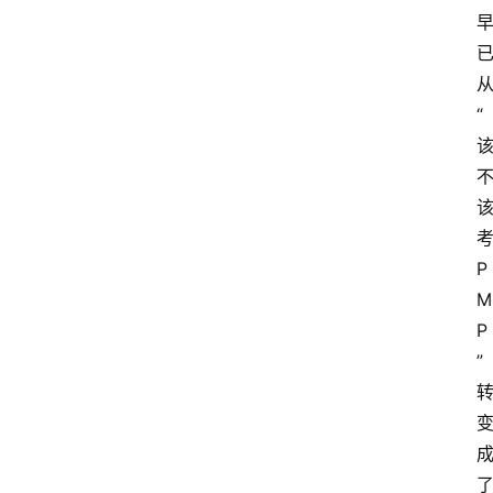
“
P
M
P
”