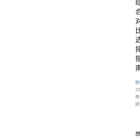
阳
2
商
阅