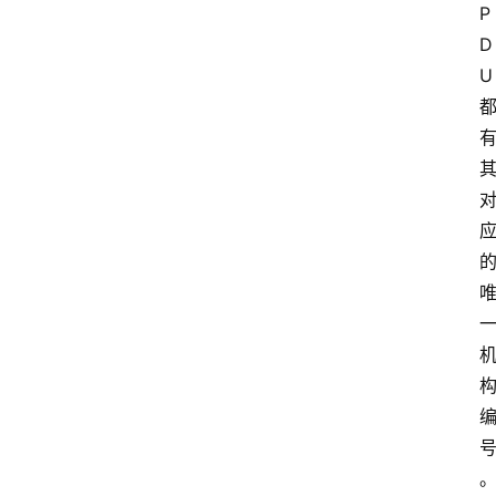
P
D
U