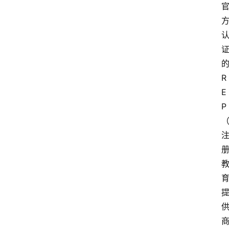
阳
信
登录
注册
阳
信
视
R
频
E
P
阳
信
公
益
公
示
公
告