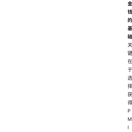
首
页
阳
信
头
条
乡
镇
动
态
P
M
图
I
说