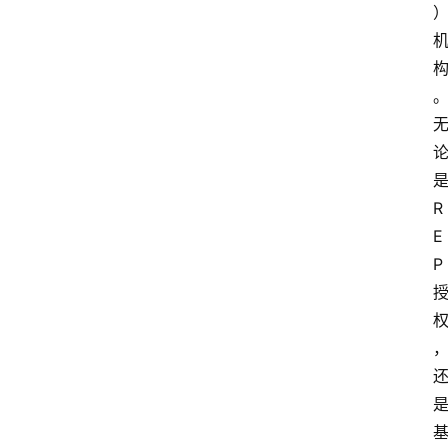
R
E
P