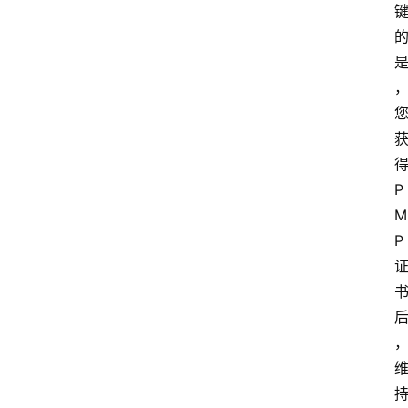
P
M
P