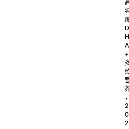
A
+
2
0
2