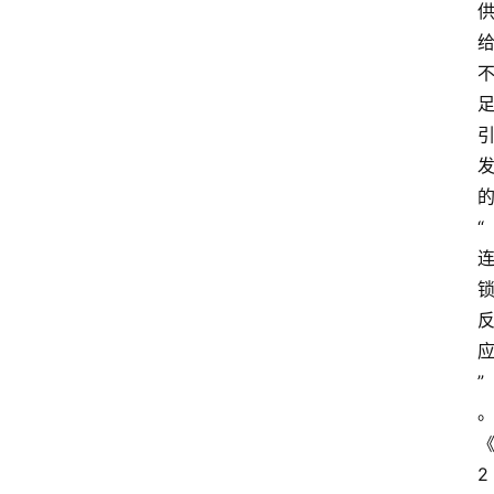
“
”
2