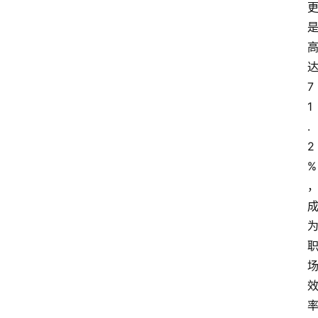
7
1
.
2
%