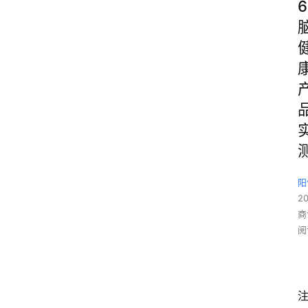
6
阳
2
商
阅