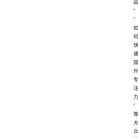
”
“
”