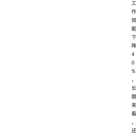
4
0
%