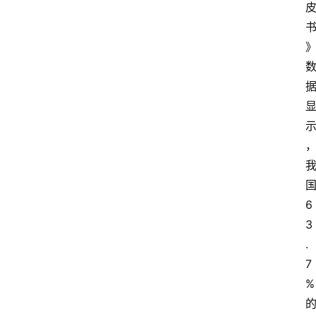
6
3
.
7
%