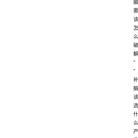
阳
信
登录
注册
阳
信
视
频
”
阳
“
信
公
益
公
示
公
告