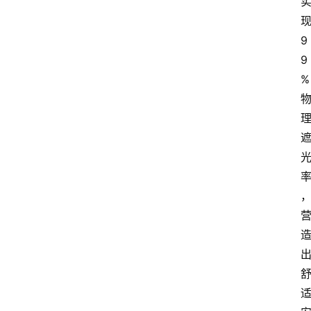
现
9
9
%
率