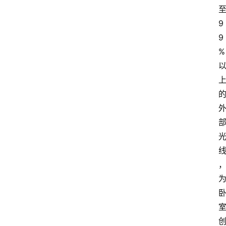
9
9
%