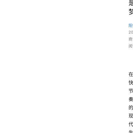
阳
2
商
阅