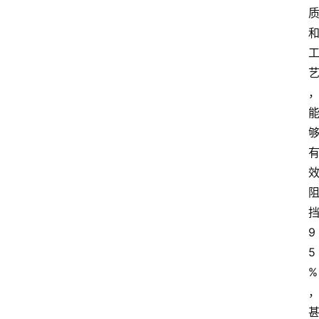
9
5
%