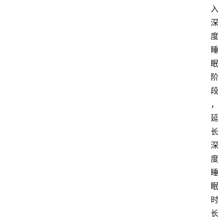
阳
信
登录
注册
阳
信
视
频
阳
信
公
益
公
示
公
告