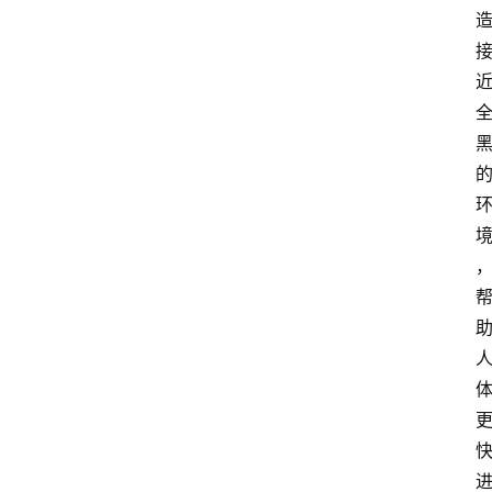
首
页
阳
信
头
条
乡
镇
动
态
图
说