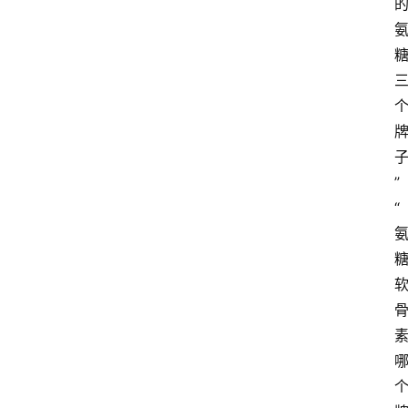
图
说
阳
信
登录
注册
阳
信
视
”
频
“
阳
信
公
益
公
示
公