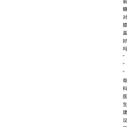
首
页
阳
”
信
“
头
“
条
乡
镇
动
态