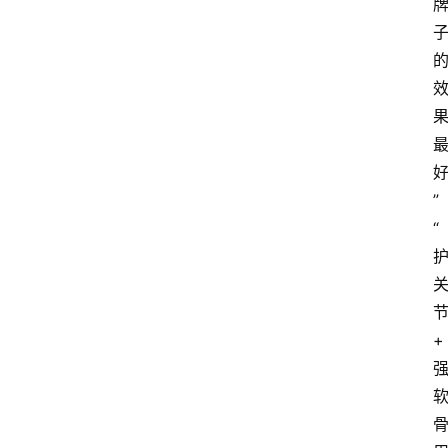
告
”
“
+