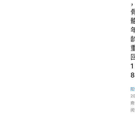
1
8
阳
2
商
阅