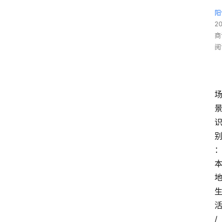
阳
2
商
阅
/