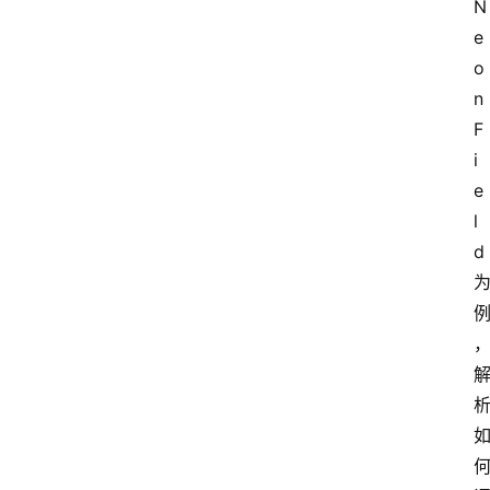
N
e
o
n 
F
首
页
i
e
阳
l
信
d 
头
条
乡
镇
动
态