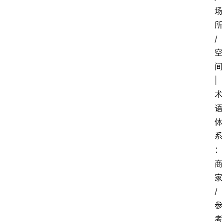
/
间
| 
/