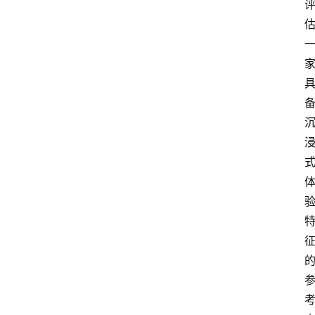
图
说
阳
信
登录
注册
阳
信
视
频
阳
信
公
益
公
示
公