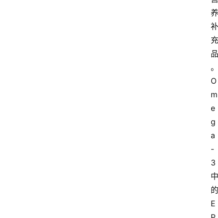
O
m
e
g
a
-
3
E
P