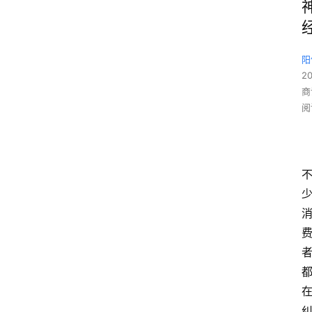
阳
2
商
阅