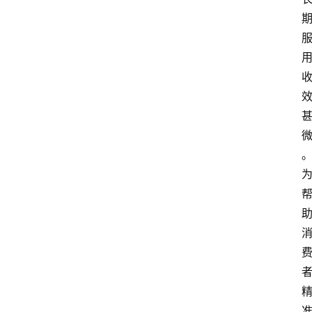
首
页
阳
信
头
条
乡
镇
动
态