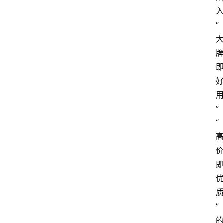
“
”
“
”