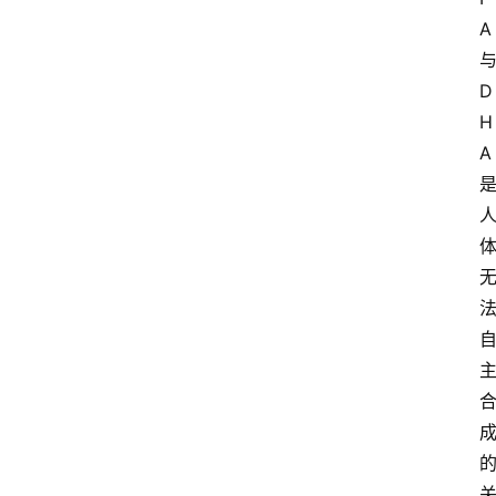
A
D
H
A