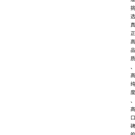
图
说
阳
信
登录
注册
阳
信
视
频
阳
信
公
益
公
示
公