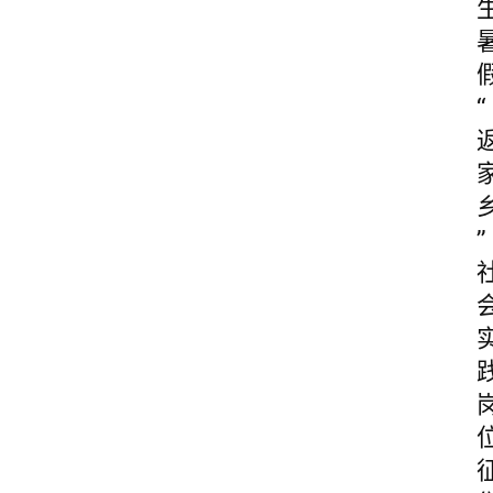
图
说
阳
“
信
登录
注册
阳
信
视
”
频
阳
信
公
益
公
示