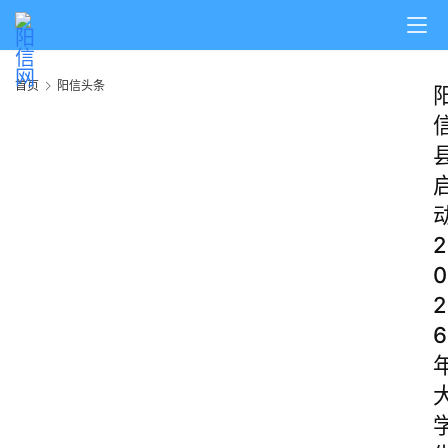
首页
阳信头条
首
页
阳
2
信
头
0
条
2
6
乡
镇
动
态