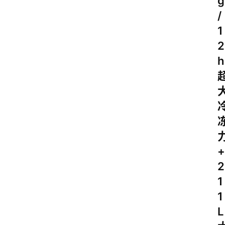
g
/
1
2
h
+
2
1
1
L