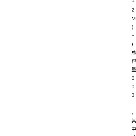
P
Z
M
(
E
)
6
0
3
L