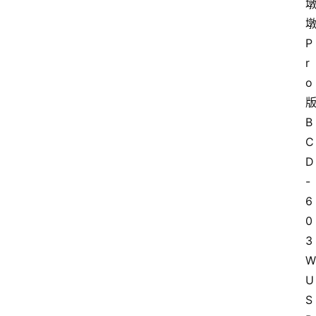
P
r
o
B
C
D
-
6
0
3
W
U
S