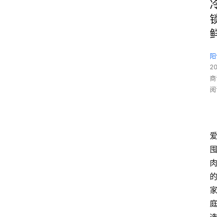
阳
2
商
阅