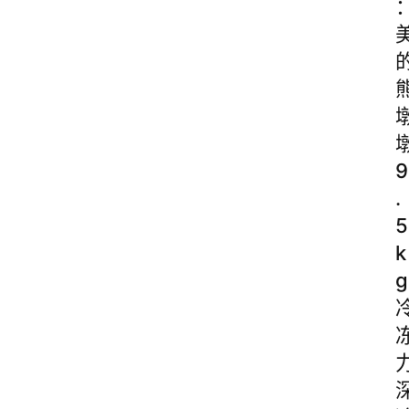
9
.
5
k
g