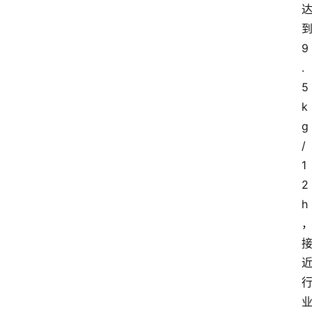
9
.
5
k
g
/
1
2
h