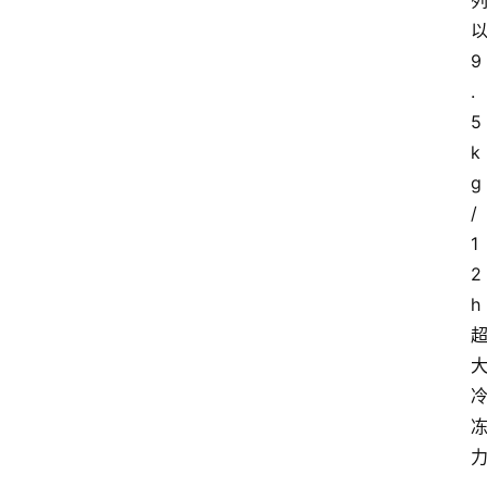
9
.
5
k
g
/
1
2
h