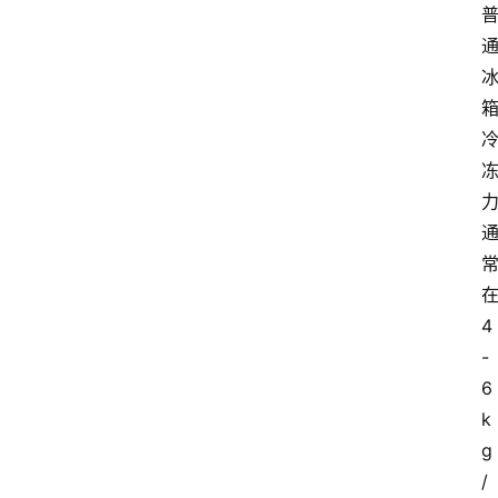
页
阳
信
头
条
乡
镇
动
态
4
-
图
说
6
阳
k
信
g
登录
注册
/