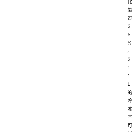
3
5
%
2
1
1
L