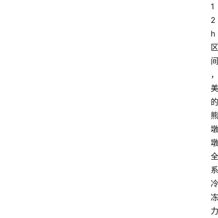
阳
1
信
2
视
h
频
阳
信
公
益
公
示
公
告