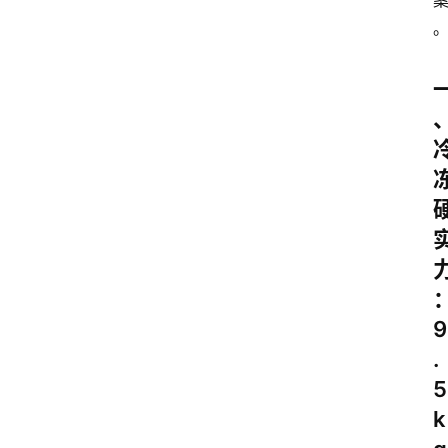
9
.
5
k