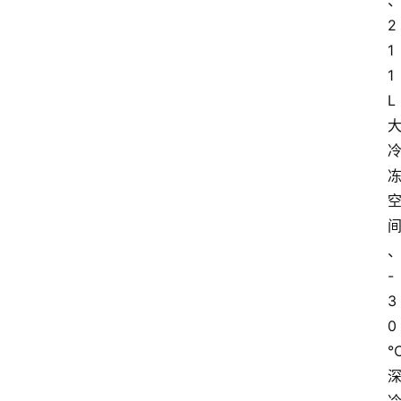
2
1
1
L
-
3
0