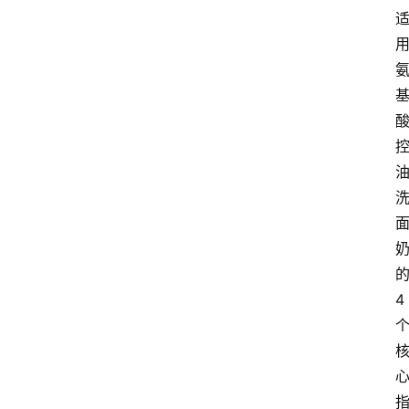
阳
信
视
频
阳
信
公
益
公
示
公
4
告