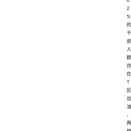
6
2
%
T