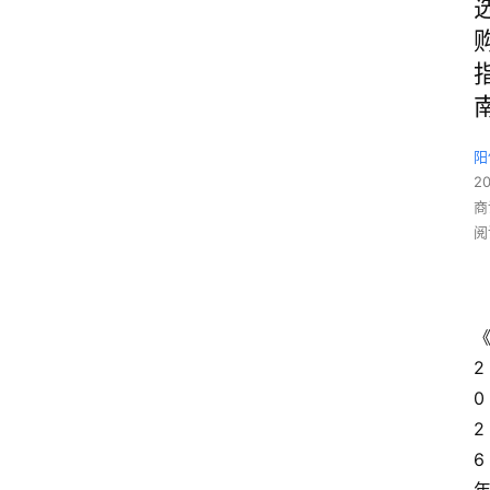
阳
2
商
阅
2
0
2
6