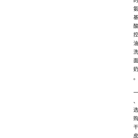
页
阳
信
头
条
乡
镇
动
态
图
说
阳
信
登录
注册