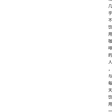
阳
信
头
条
乡
镇
动
态
图
说
阳
信
登录
注册
阳
信