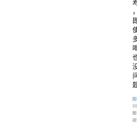
阳
2
图
阅