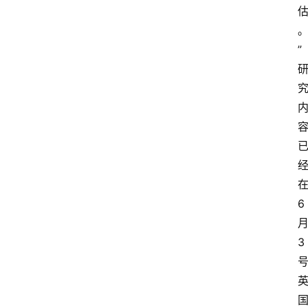
”
6
3