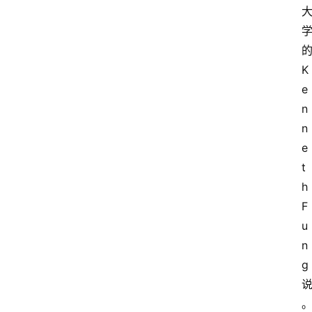
K
e
n
n
e
t
h 
F
u
n
g