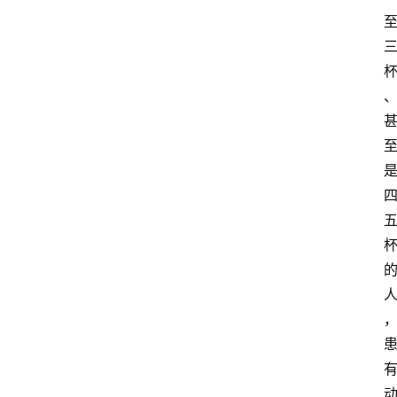
视
频
阳
信
公
益
公
示
公
告