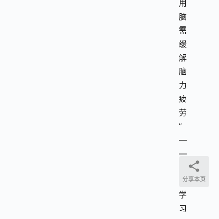
用
脑
需
缓
解
脑
力
疲
劳
”
—
—
不
分享本页
同
学
习