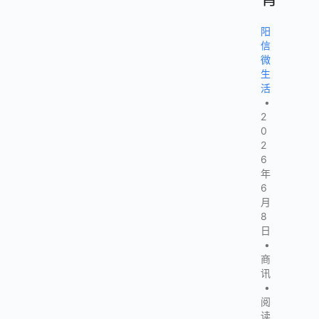
阳
信
微
生
活
•
2
0
2
6
年
6
月
8
日
•
商
讯
•
阅
读