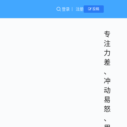
登录
注册
投稿
专
注
力
差
、
冲
动
易
怒
、