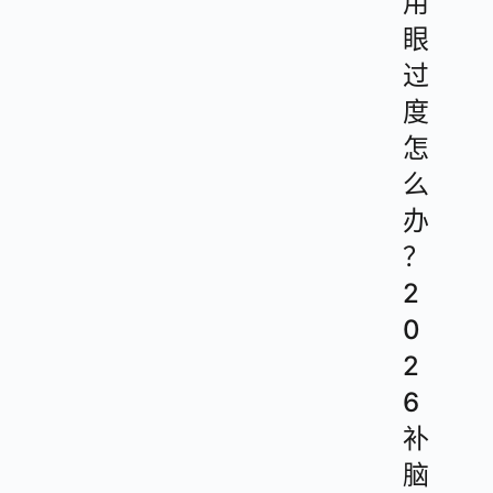
用
眼
过
度
怎
么
办
？
2
0
2
6
补
脑