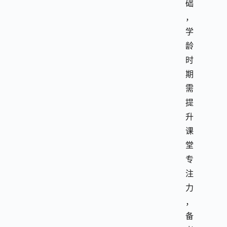
础
，
学
龄
时
期
需
提
升
课
堂
专
注
力
，
备