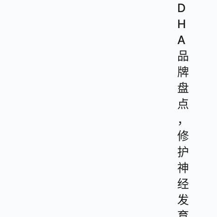
D
H
A
品
牌
盘
点
，
修
护
神
经
发
育