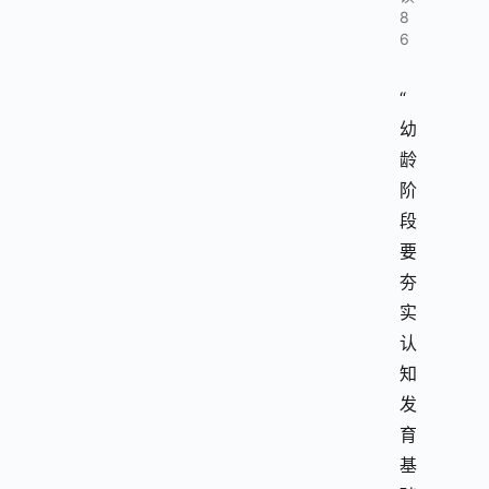
8
6
“
幼
龄
阶
段
要
夯
实
认
知
发
育
基