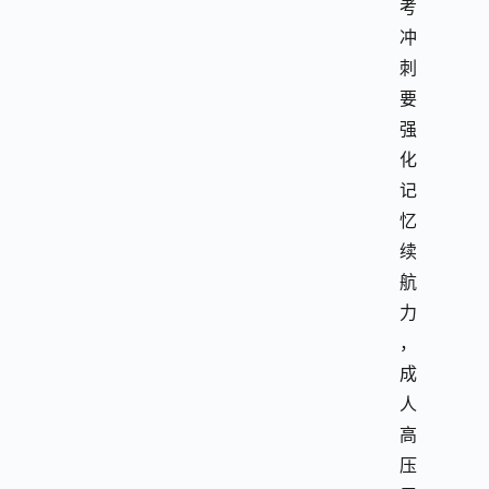
考
冲
刺
要
强
化
记
忆
续
航
力
，
成
人
高
压