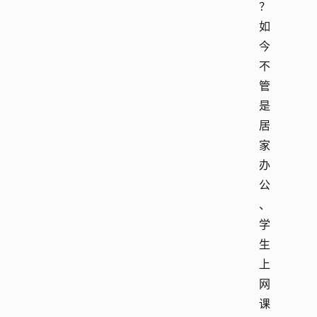
？
如
今
不
管
是
居
家
办
公
、
学
生
上
网
课