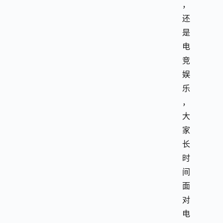
，
还
是
电
竞
娱
乐
，
大
家
长
时
间
面
对
电