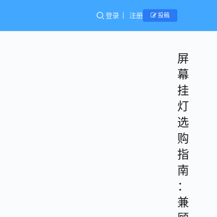
登录
注册
投稿
屏
幕
挂
灯
选
购
指
南
：
兼