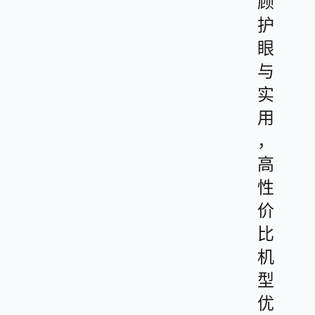
顾
护
眼
与
实
用
，
高
性
价
比
机
型
优