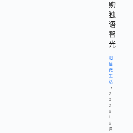
购
独
语
智
光
阳
信
微
生
活
•
2
0
2
6
年
6
月