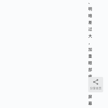
、
明
暗
差
过
大
，
加
重
眼
部
疲
劳
分享本页
，
屏
幕