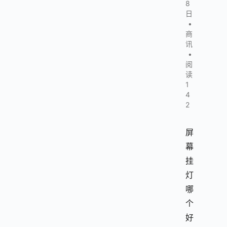
8
日
•
商
讯
•
阅
读
1
4
2
屏
幕
挂
灯
哪
个
好