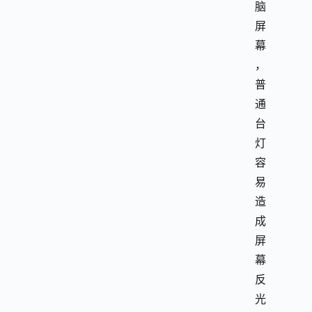
脑
屏
幕
，
普
通
台
灯
容
易
造
成
屏
幕
反
光