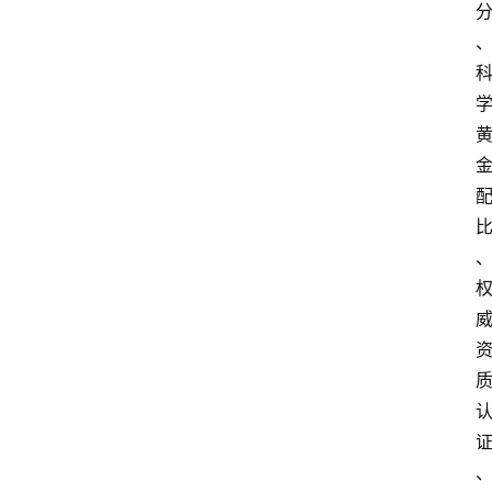
信
登录
注册
阳
信
视
频
阳
信
公
益
公
示
公
告