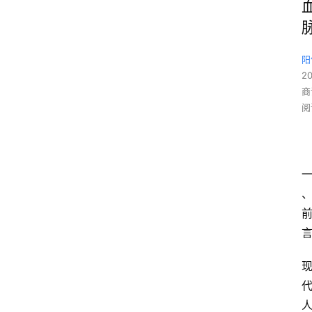
阳
2
商
阅