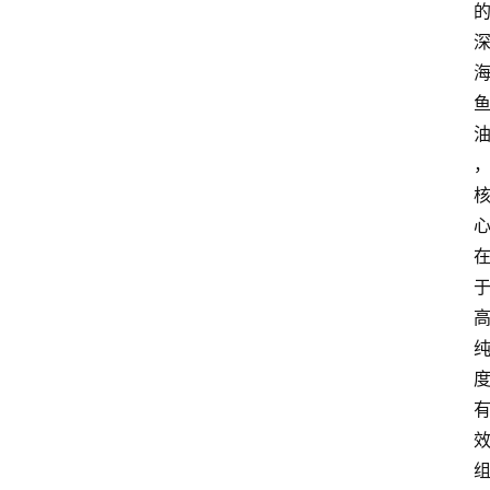
首
页
阳
信
头
条
乡
镇
动
态
图
说
阳