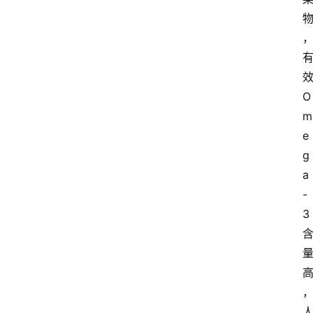
O
m
e
g
a
-
3