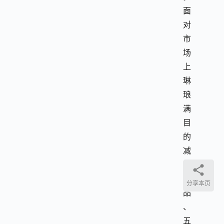
面
对
市
场
上
琳
琅
满
目
的
减
肥
产
分享本页
品
、
五