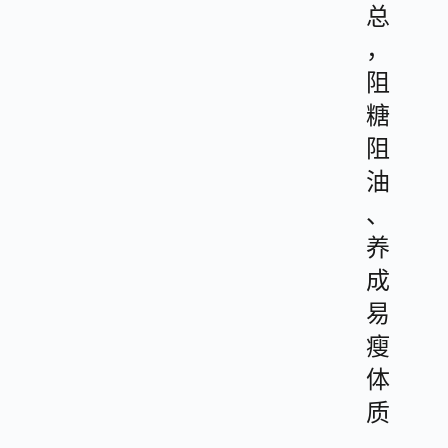
总
，
阻
糖
阻
油
、
养
成
易
瘦
体
质