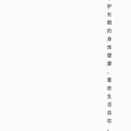
护
长
期
的
身
体
健
康
、
重
拾
生
活
自
信
。