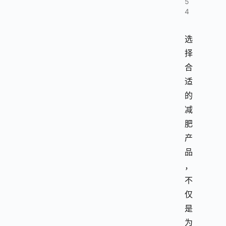
5
4
选
择
合
适
的
减
肥
产
品
，
不
仅
是
为