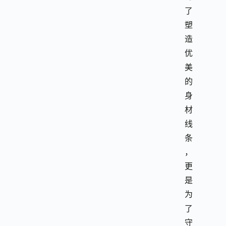
了
塑
造
优
美
的
身
材
线
条
，
更
是
为
了
守