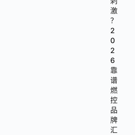
刺
激
？
2
0
2
6
靠
谱
燃
控
品
牌
汇