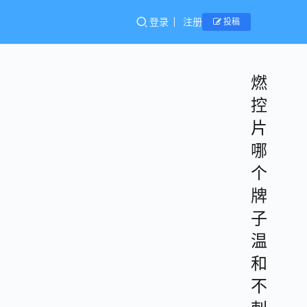
登录
注册
投稿
燃
控
片
哪
个
牌
子
温
和
不