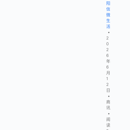
阳
信
微
生
活
•
2
0
2
6
年
6
月
1
2
日
•
商
讯
•
阅
读