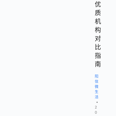
优
质
机
构
对
比
指
南
阳
信
微
生
活
•
2
0