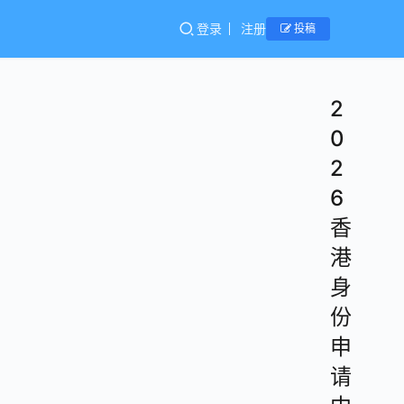
登录
注册
投稿
2
0
2
6
香
港
身
份
申
请