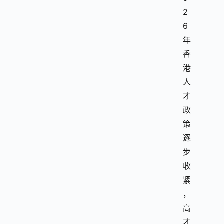
2
6
年
香
港
人
才
政
策
逐
步
收
紧
，
高
才