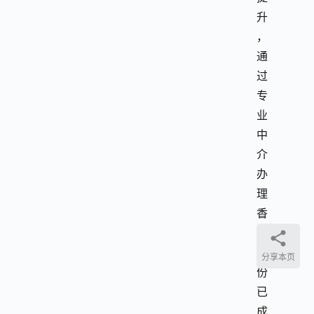
升
，
通
过
专
业
中
介
办
理
香
港
身
分享本页
份
已
成