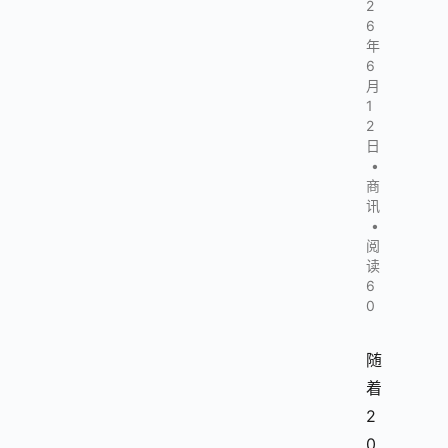
2
6
年
6
月
1
2
日
•
商
讯
•
阅
读
6
0
随
着
2
0