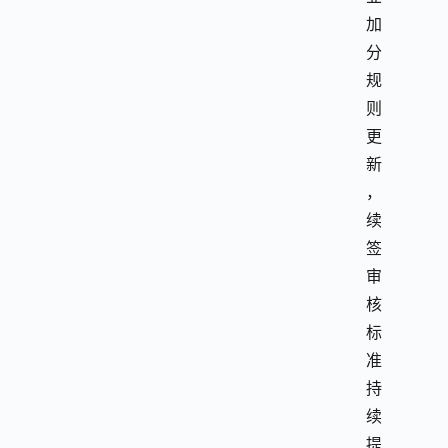
加
分
规
则
更
新
，
续
签
审
核
标
准
持
续
提