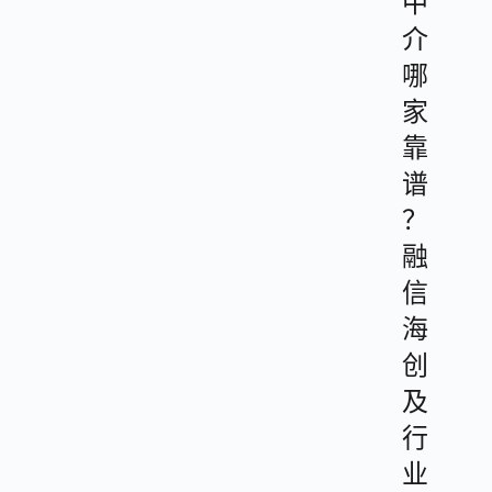
中
介
哪
家
靠
谱
？
融
信
海
创
及
行
业