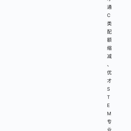
通
C
类
配
额
缩
减
、
优
才
S
T
E
M
专
业