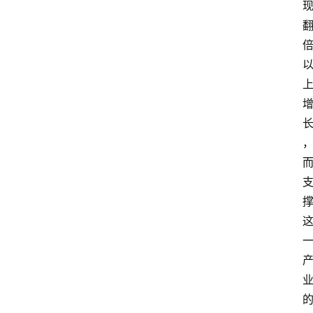
首
页
阳
信
头
条
乡
镇
动
态