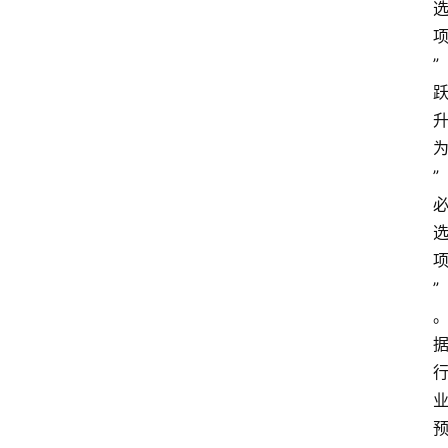
”
”
”