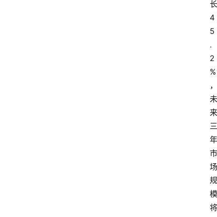
4
5
.
2
%