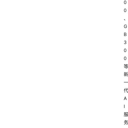
0
0
G
B
3
0
0
A
I