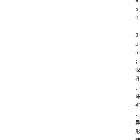
a
≤
0
.
8
μ
m