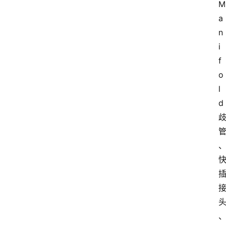
M
告
a
n
i
f
o
l
d