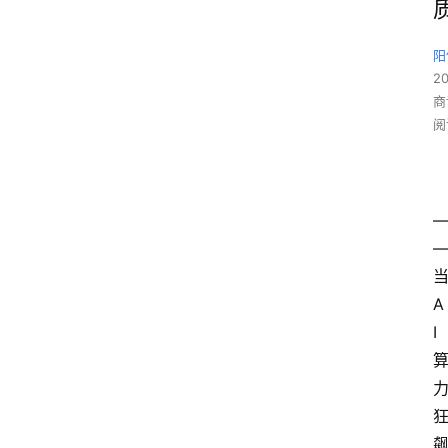
阳
2
商
阅
A
I