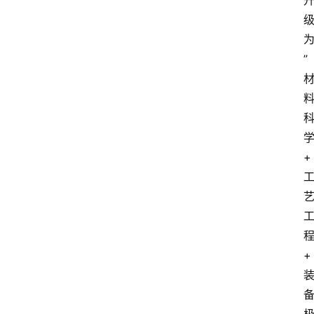
”
+
+