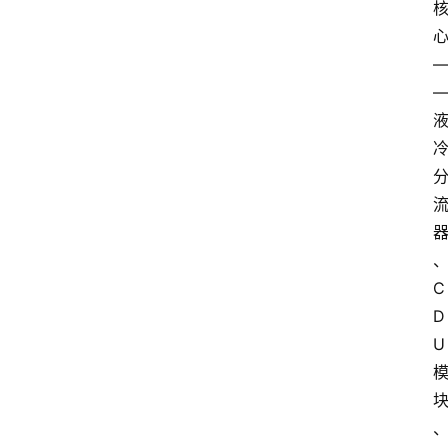
图
说
阳
信
登录
注册
阳
信
视
频
阳
信
C
公
D
益
U
公
示
公