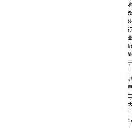
于
“
” 
与
“