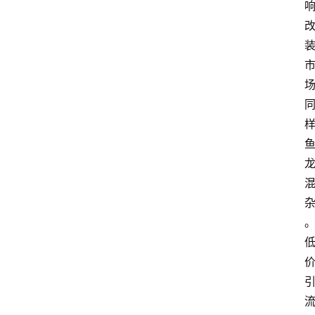
首
页
阳
信
头
条
乡
镇
动
态