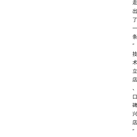
条
“
” 