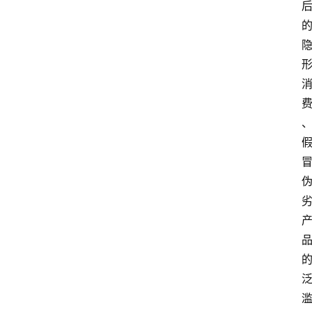
图
说
阳
信
登录
注册
阳
信
视
频
阳
信
公
益
公
示
公