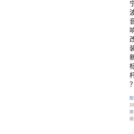
阳
2
商
阅