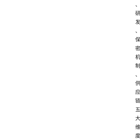
阳
信
头
条
乡
镇
动
态
图
说
阳
信
登录
注册
阳