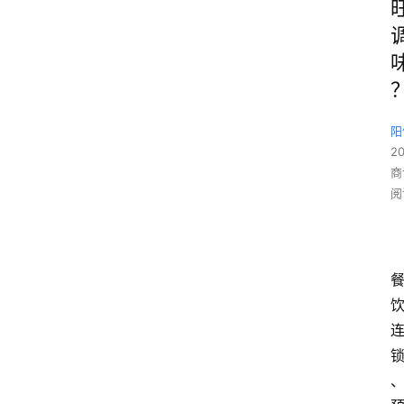
阳
2
商
阅