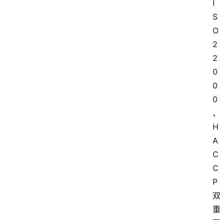
I
S
O
2
2
0
0
0
H
A
C
C
P