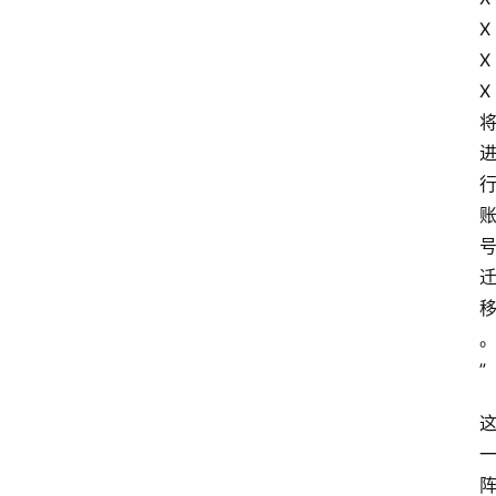
X
X
X
”