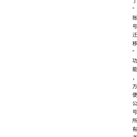
信
“
头
条
乡
镇
动
”
态
图
说
阳
信
登录
注册
阳
信
视
频