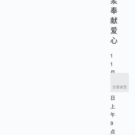
浆
奉
献
爱
心
1
1
月
2
分享本页
8
日
上
午
9
点