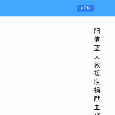
投稿
阳
信
蓝
天
救
援
队
捐
献
血