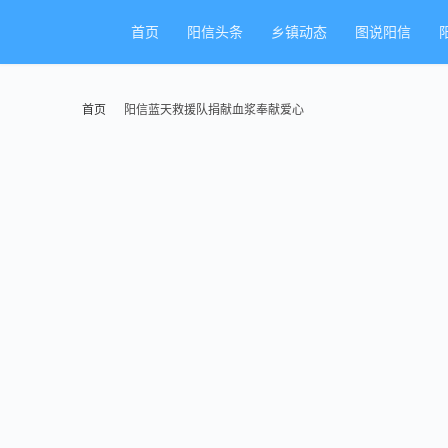
首页
阳信头条
乡镇动态
图说阳信
首页
阳信蓝天救援队捐献血浆奉献爱心