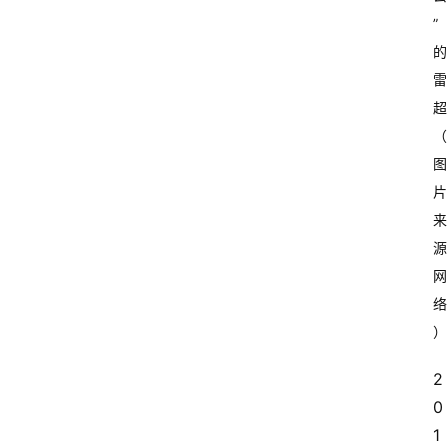
”
的
雷
超
（
图
片
来
源
网
络
）
2
0
1