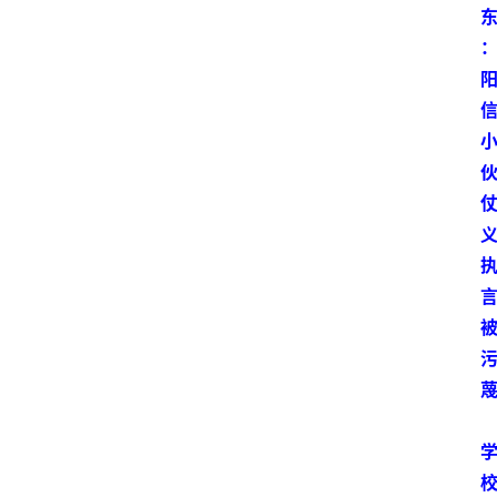
阳
信
头
条
乡
镇
动
态
图
说
阳
信
登录
注册
阳