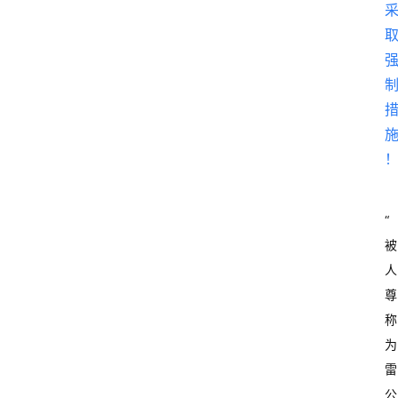
“
被
人
尊
称
为
雷
公