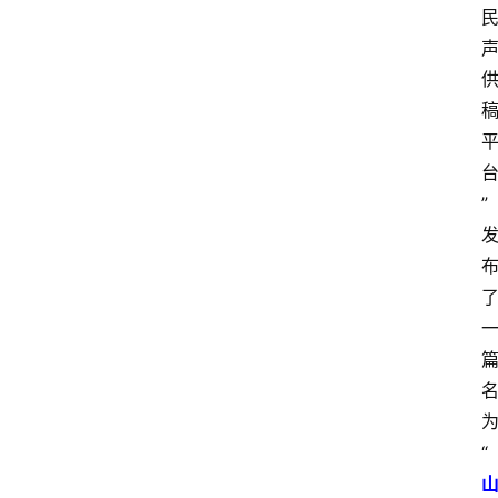
”
“
首
页