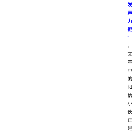
信
视
频
阳
”
信
公
益
公
示
公
告