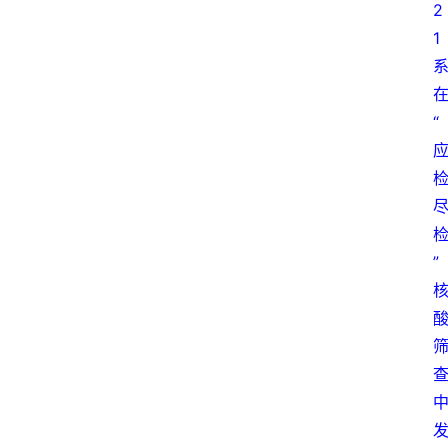
2
1
“
”