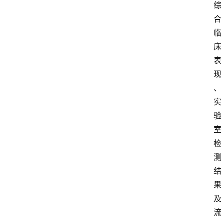
首
页
阳
信
头
条
乡
镇
动
态
图
说