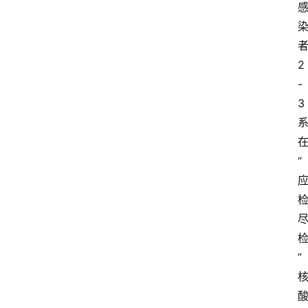
2
-
3
“
”