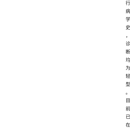
阳
信
登录
注册
阳
信
视
频
阳
信
公
益
公
示
公
告