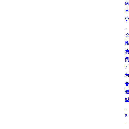
7
8
-