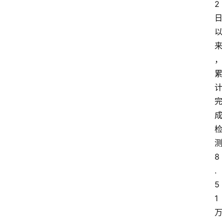
2
阳
信
登录
注册
阳
信
视
频
阳
信
公
益
8
.
公
5
示
1
公
告