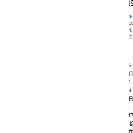
阳
2
阳
阅
3
1
4