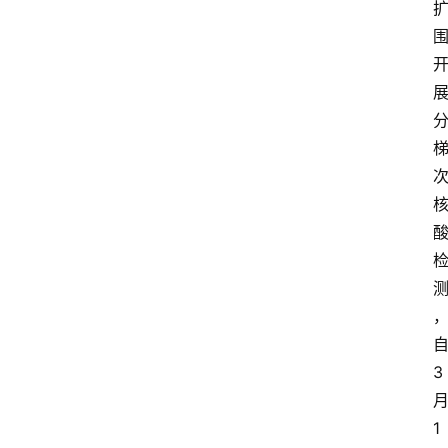
首
页
阳
信
头
条
乡
镇
动
态
3
图
1
说