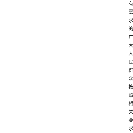
头
条
乡
镇
动
态
图
说
阳
信
登录
注册
阳
信
视
频