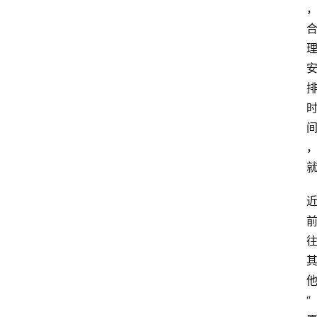
阳
信
公
益
公
示
公
告
“