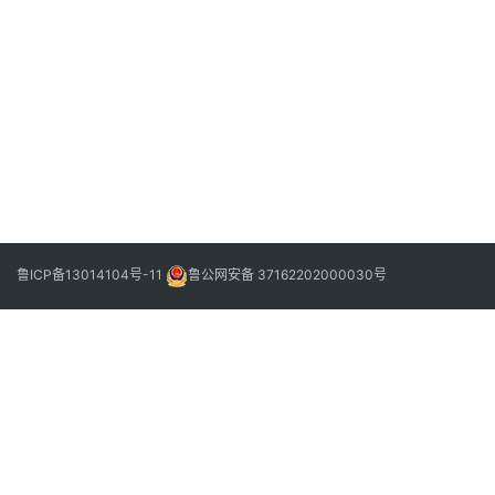
阳
信
画
下
2022
家
一
年11
马
篇
月6
日
卫
巍
大
写
意
花
鲁ICP备13014104号-11
鲁公网安备 37162202000030号
鸟
近
作
微
展