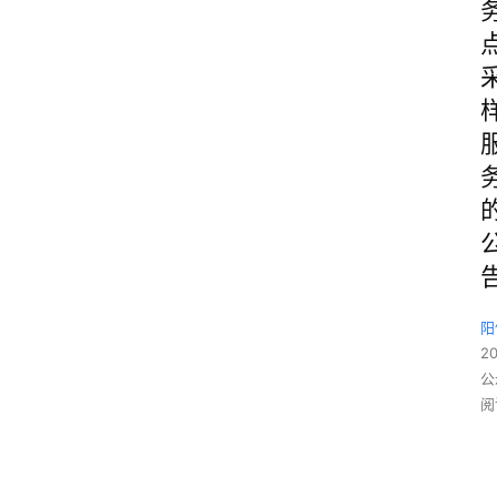
阳
2
公
阅