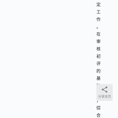
定
工
作
。
在
审
核
初
评
的
基
础
上
分享本页
，
综
合