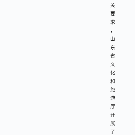
关
要
求
，
山
东
省
文
化
和
旅
游
厅
开
展
了