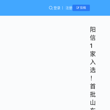
登录
注册
投稿
阳
信
1
家
入
选
！
首
批
山