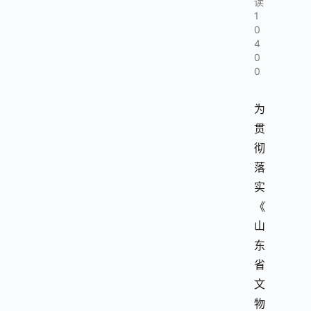
读
1
0
4
0
0
为
贯
彻
落
实
《
山
东
省
文
物