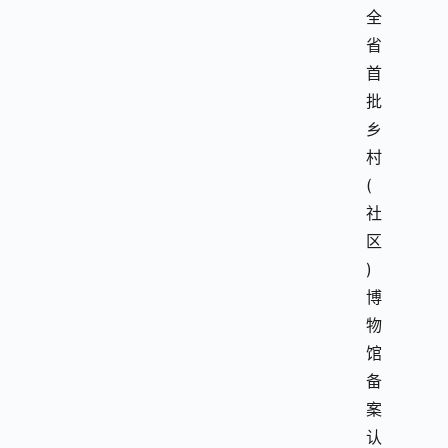
全
省
首
批
乡
村
(
社
区
)
博
物
馆
备
案
认