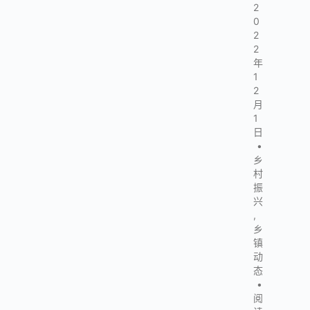
2
0
2
2
年
1
2
月
1
日
•
乡
村
振
兴
,
乡
镇
动
态
•
阅