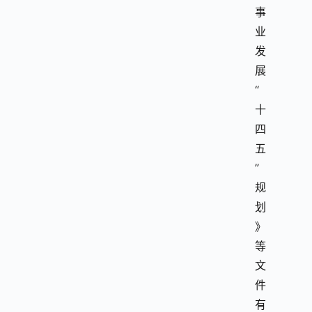
事
业
发
展
“
十
四
五
”
规
划
》
等
文
件
有