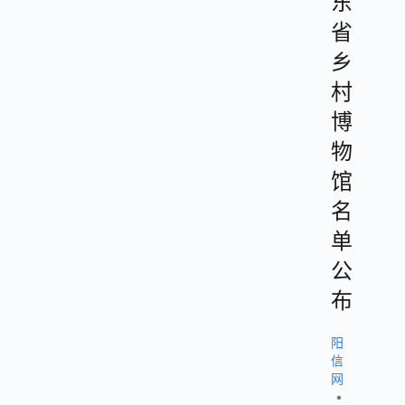
东
省
乡
村
博
物
馆
名
单
公
布
阳
信
网
•