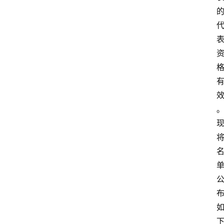
首
页
阳
信
头
条
乡
镇
动