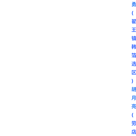
公
示
(
公
告
)
(