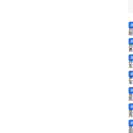
刘
刚
刘
勇
孙
东
尹
军
张
凯
张
亮
张
田