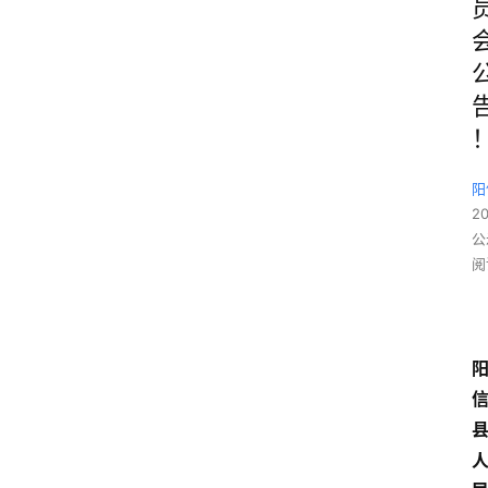
阳
2
公
阅