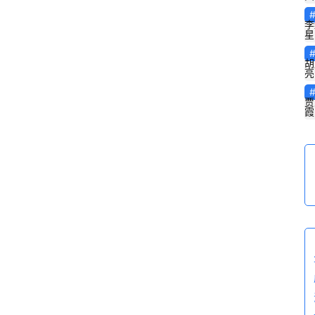
李
星
胡
亮
贾
霞