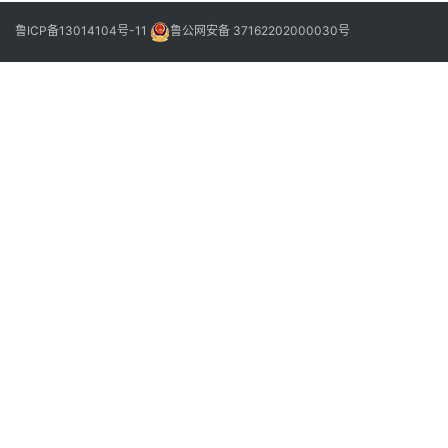
委
会
鲁ICP备13014104号-11
鲁公网安备 37162202000030号
召
开
第
5
次
会
议
召
开