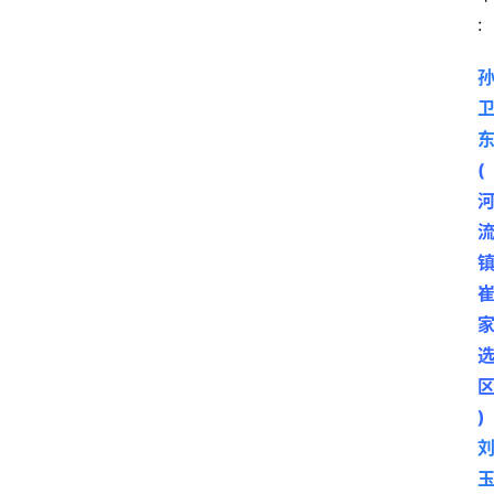
态
:
图
说
阳
信
(
登录
注册
阳
信
视
频
阳
区
信
公
)
益