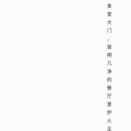
食
堂
大
门
，
窗
明
几
净
的
餐
厅
里
炉
火
正