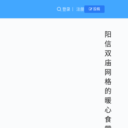
登录
注册
投稿
阳
信
双
庙
网
格
的
暖
心
食