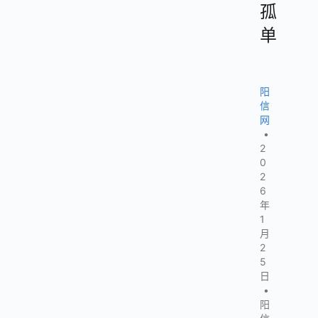
孤
单
阳
信
网
•
2
0
2
6
年
1
月
2
5
日
•
阳