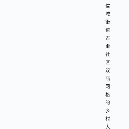
信
城
街
道
古
街
社
区
双
庙
网
格
的
乡
村
大