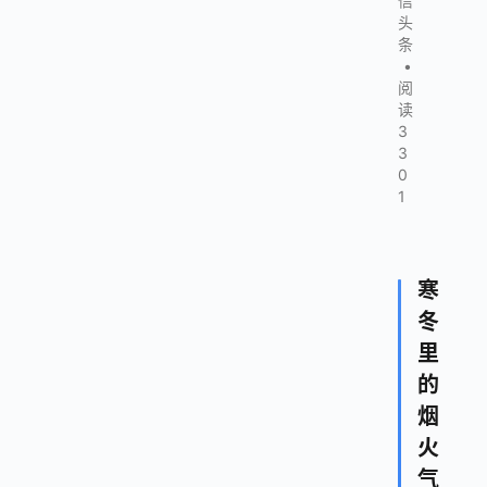
信
头
条
•
阅
读
3
3
0
1
寒
冬
里
的
烟
火
气