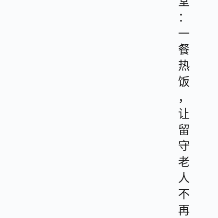
堂
：
一
餐
热
饭
，
让
留
守
老
人
不
再