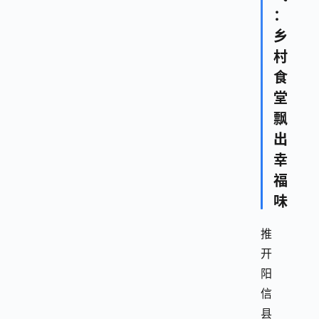
：
乡
村
食
堂
飘
出
幸
福
味
推
开
阳
信
县