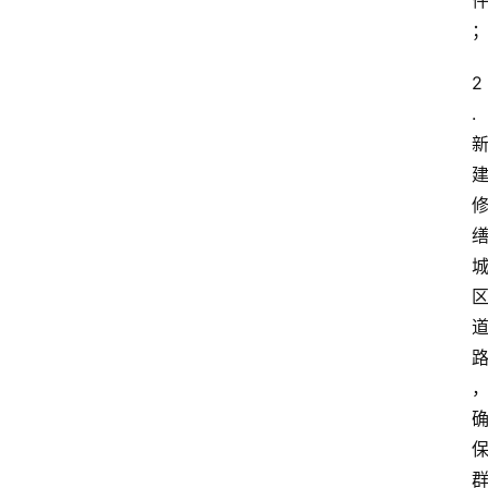
阳
2
信
头
.
条
乡
镇
动
态
图
说
阳
信
登录
注册
阳