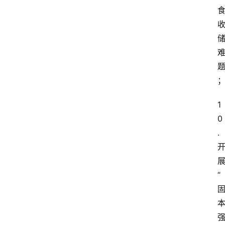
1
0
.
“