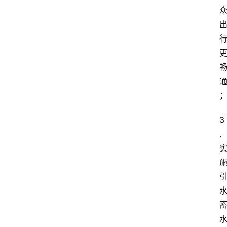
信
视
频
阳
信
公
益
3
公
.
示
公
告