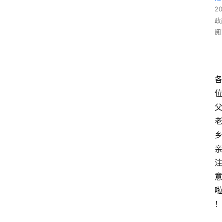
2
政
阅