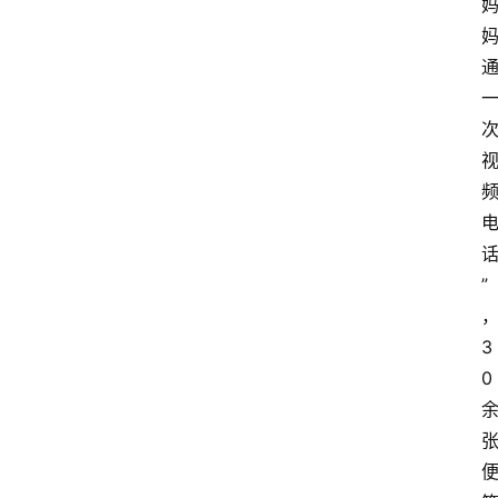
”
3
0