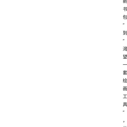
”
”
”