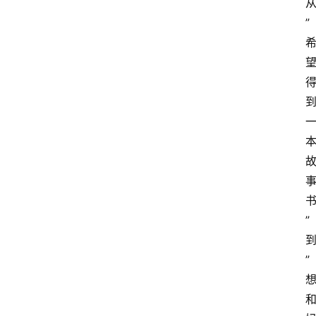
”
”
”