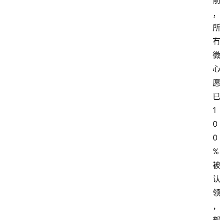
1
0
0
%