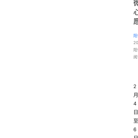
阳
2
阳
阅
2
4
6