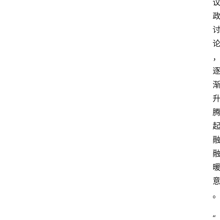
阳
信
头
条
乡
镇
动
态
图
说
阳
信
登录
注册
阳
“