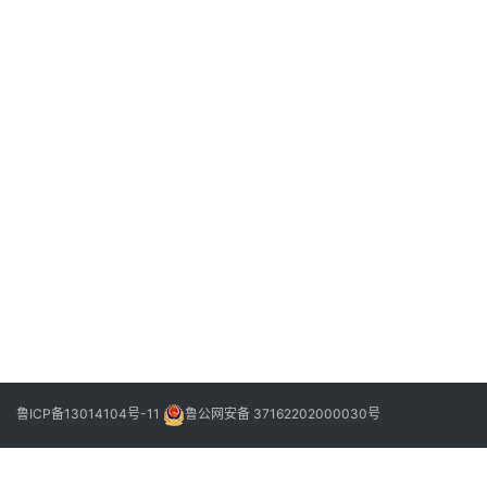
2026
年3
月20
日
本
土
药
下
2026
企
一
年3
C
篇
月20
日
R
M
升
级
实
践
鲁ICP备13014104号-11
鲁公网安备 37162202000030号
：
数
据