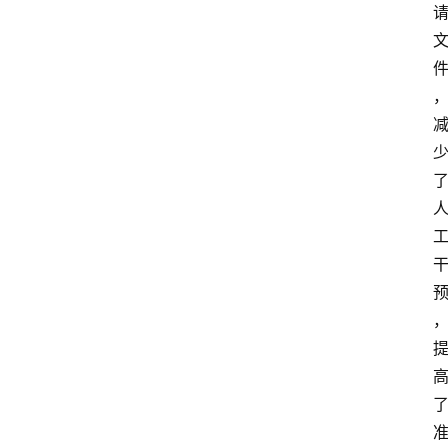
说
阳
信
登录
注册
阳
信
视
频
阳
信
公
益
公
示
公
告