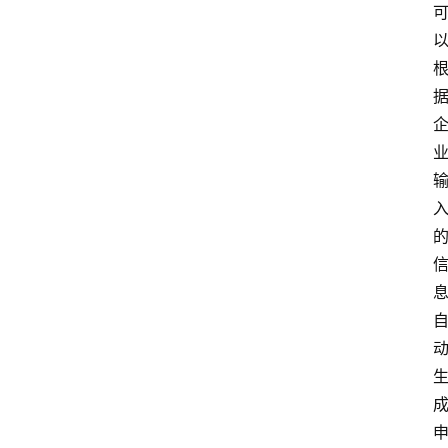
首
页
阳
信
头
条
乡
镇
动
态
图