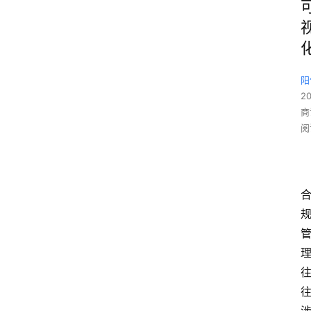
阳
2
商
阅