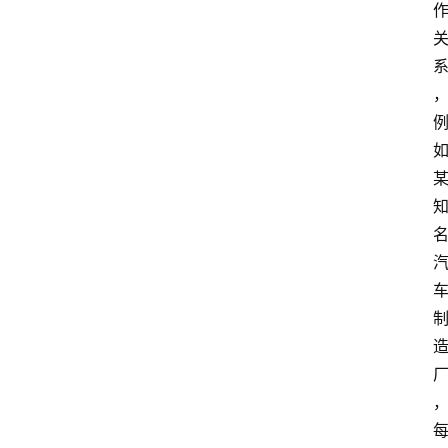
说
阳
信
登录
注册
阳
信
视
频
阳
信
公
益
公
示
公
告