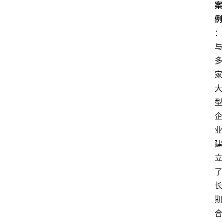
首
页
阳
信
头
条
乡
镇
动
态
图