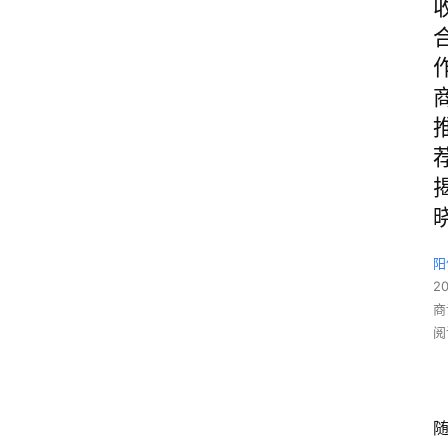
阳
2
商
阅