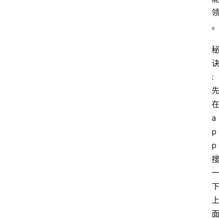
:
a
p
p