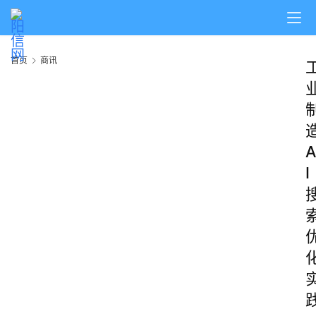
首页
商讯
首
页
A
阳
I
信
头
条
乡
镇
动
态