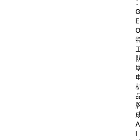
图
说
E
阳
信
登录
注册
阳
信
视
频
阳
信
公
益
A
公
I
示