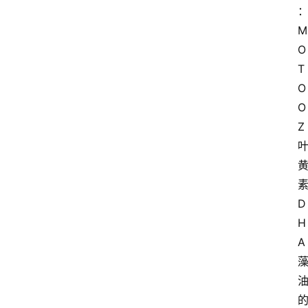
M
O
T
O
O
Z
D
H
A