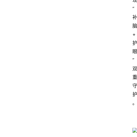
“
+
”