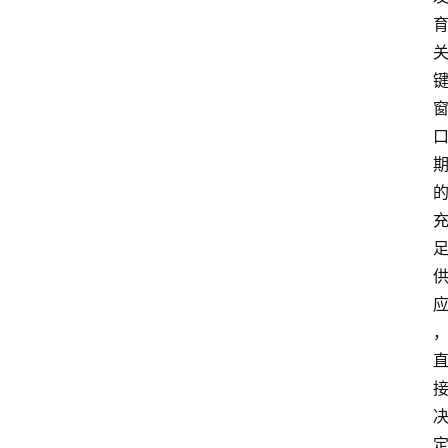
阳
信
登录
注册
阳
信
视
频
阳
信
公
益
公
示
公
告