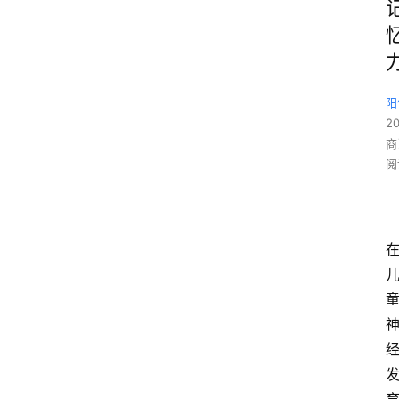
阳
2
商
阅