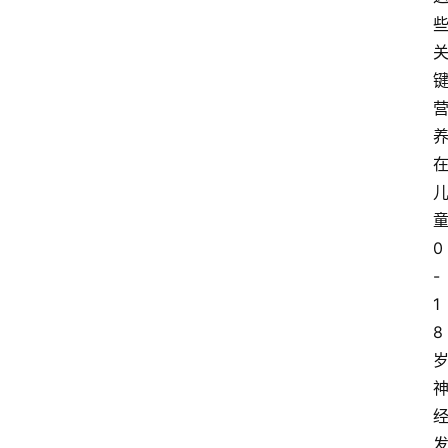
首
页
阳
信
头
条
0
-
乡
镇
1
动
8
态
图
说