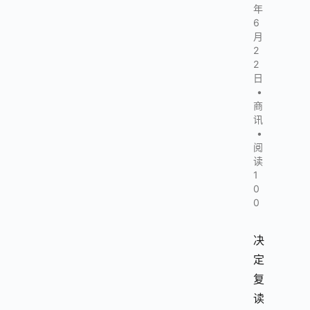
年
6
月
2
2
日
•
商
讯
•
阅
读
1
0
0
决
定
复
读