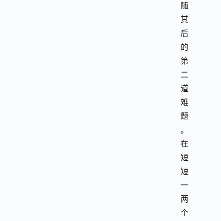
随
其
后
的
第
二
道
难
题
。
在
短
短
一
两
个