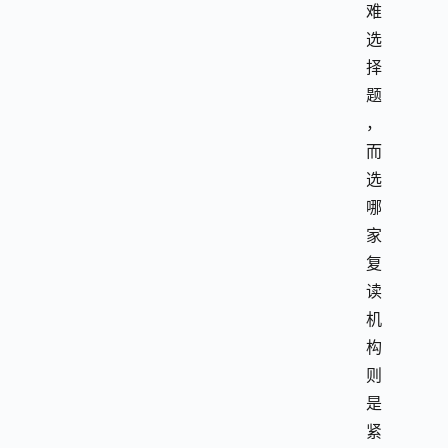
难
选
择
题
，
而
选
哪
家
复
读
机
构
则
是
紧