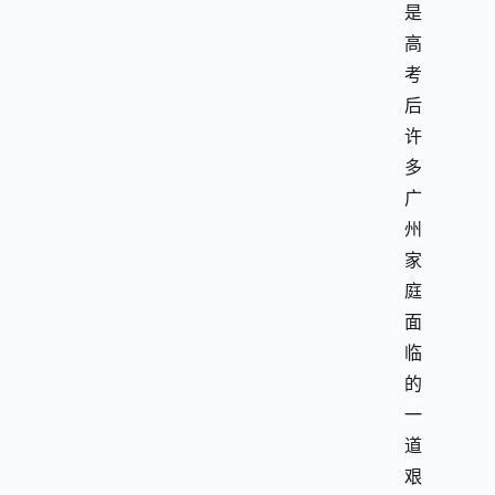
是
高
考
后
许
多
广
州
家
庭
面
临
的
一
道
艰