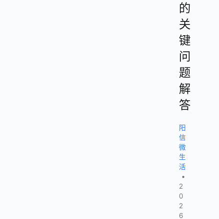
的
关
键
问
题
解
答
阳
信
微
生
活
•
2
0
2
6