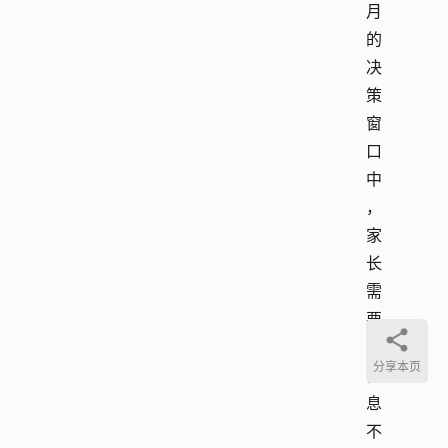
月
的
决
策
窗
口
中
，
家
长
需
要
在
分享本页
信
息
不