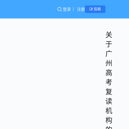
登录
注册
投稿
关
于
广
州
高
考
复
读
机
构