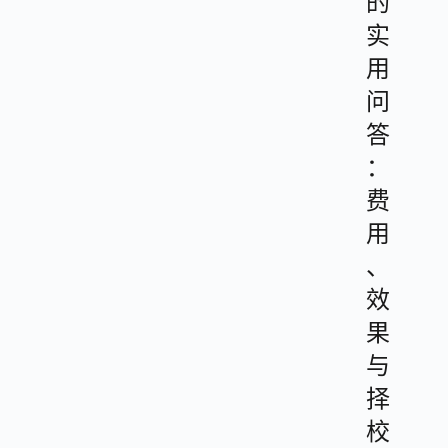
的
实
用
问
答
：
费
用
、
效
果
与
择
校