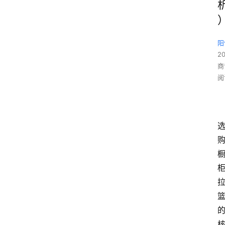
阳
2
商
阅