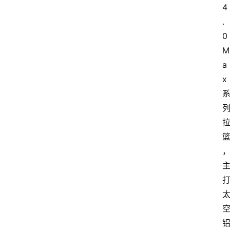
4
.
0
M
a
x