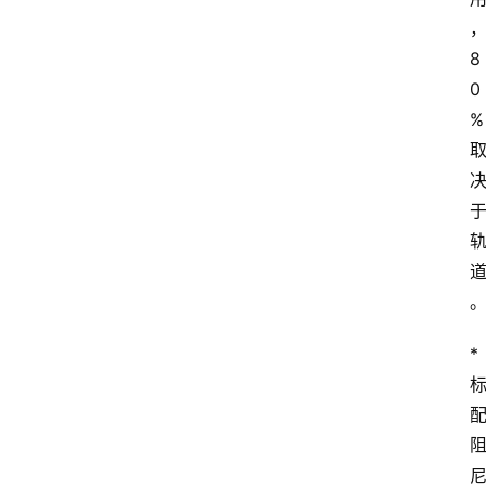
8
0
%
首
页
阳
信
头
条
乡
* 
镇
动
态