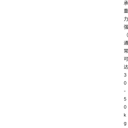
3
0
-
5
0
k
g