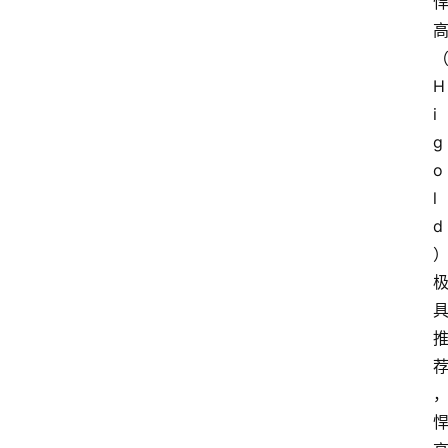
H
i
g
o
l
d