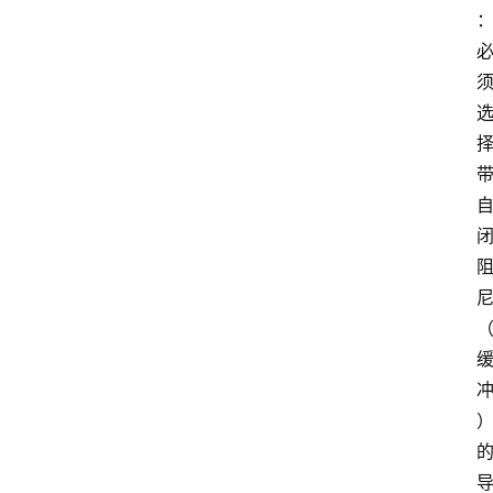
图
说
阳
信
登录
注册
阳
信
视
频
阳
信
公
益
公
示
公