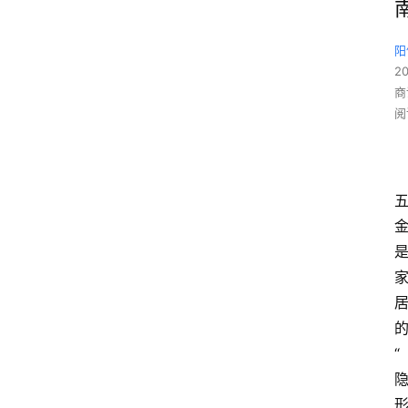
阳
2
商
阅
“