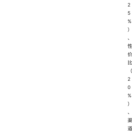
2
5
%
2
0
%