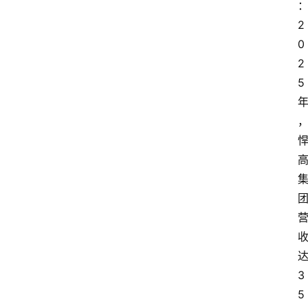
2
0
2
5
3
5