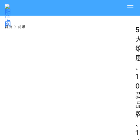
首页
商讯
5
1
0
1