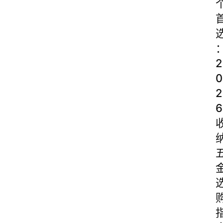
2
0
2
6