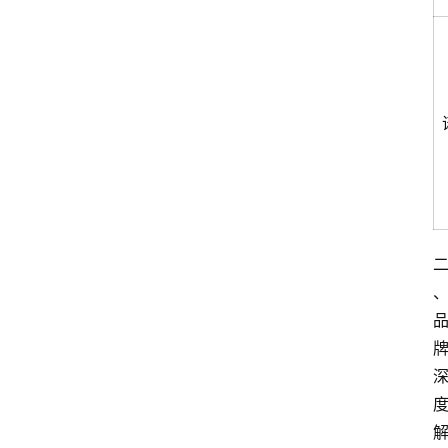
首
页
阳
信
头
条
乡
镇
、
动
态
图
说
阳
信