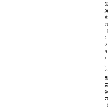
2
0
%