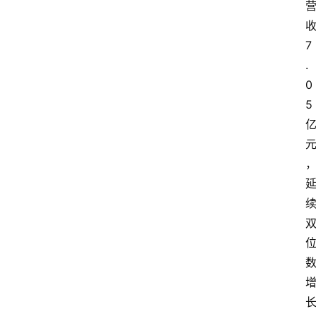
7
.
0
5