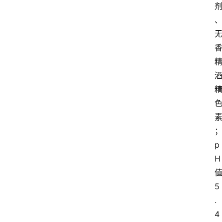
p
H
5
.
4