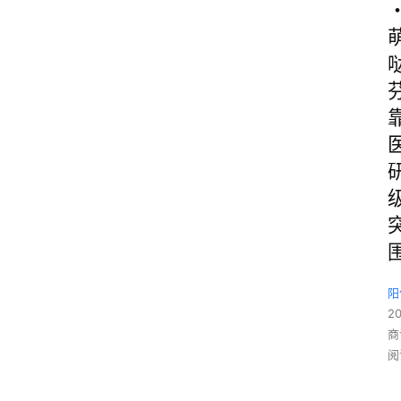
阳
2
商
阅