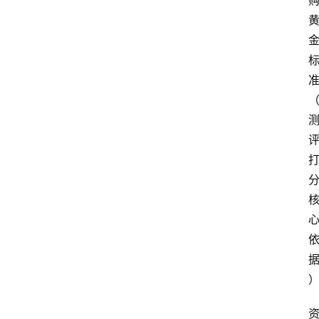
阳
信
头
条
乡
镇
动
态
图
说
阳
信
登录
注册
阳