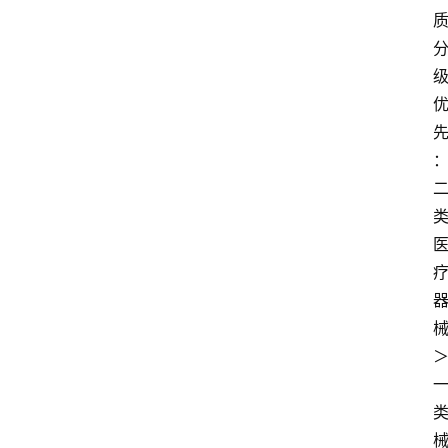
信
视
频
阳
信
公
益
公
示
公
告