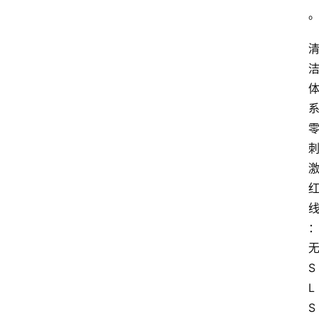
S
L
S