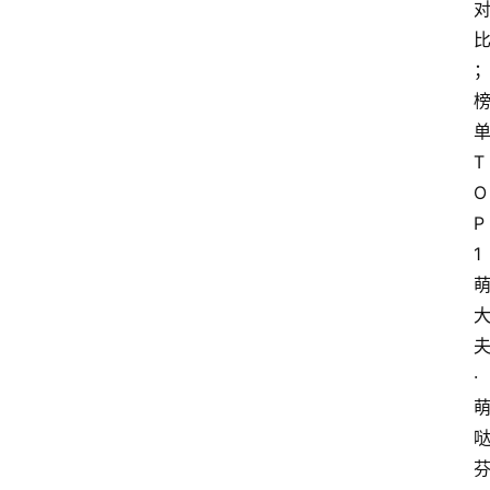
T
O
P
1
·