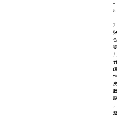
–
5
.
7