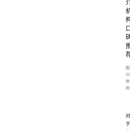
阳
2
商
阅