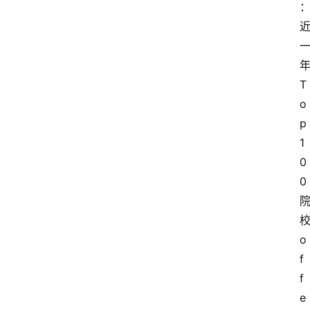
阳
信
头
T
条
o
p 
乡
镇
1
动
0
态
0
图
说
o
阳
f
信
f
登录
注册
e
阳