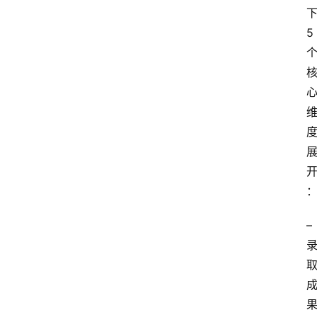
5
– 
首
页