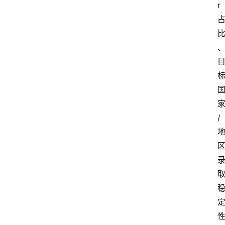
r
信
视
频
阳
信
公
益
/
公
示
公
告