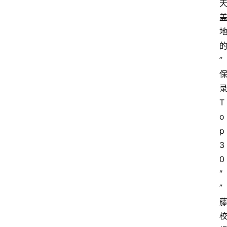
”
T
o
p 
3
0
″
”