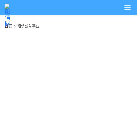
首
页
首页
阳信公益事业
阳
信
头
条
乡
镇
动
态
图
说
阳