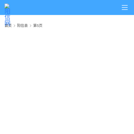
首页
阳信县
第5页
20
年
2
2
图
信